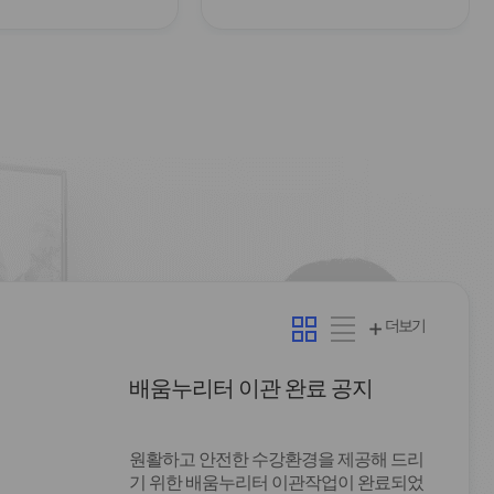
카
리
더보기
드
스
형
트
배움누리터 이관 완료 공지
형
원활하고 안전한 수강환경을 제공해 드리
기 위한 배움누리터 이관작업이 완료되었