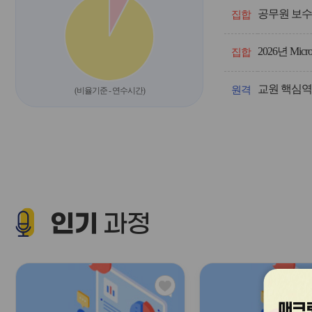
영/
공무원 보수
과
집합
정
명,
2026년 Mic
차
집합
시,
계
획
원격
(비율기준 - 연수시간)
인
원,
신
청
인
원,
신
청
기
인기
간,
과정
교
육
기
간
을
관
안
심
내
매크로
아