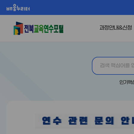
배움누리터
과정안내&신청
인기핵