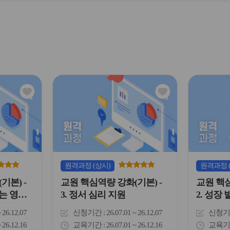
관
관
심
심
아
아
이
이
콘
콘
원격
과정
(상시)
원격
과정
기본) -
교원 핵심역량 강화(기본) -
교원 핵심
있는 영유
3. 정서 심리 지원
2. 성장
배경)
~ 26.12.07
신청기간
26.07.01 ~ 26.12.07
신청기
~ 26.12.16
교육기간
26.07.01 ~ 26.12.16
교육기