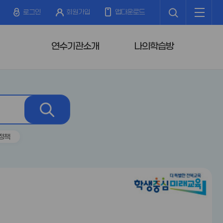
검
전
색
체
로그인
회원가입
앱다운로드
메
뉴
터
연수기관소개
나의학습방
검
색
정책