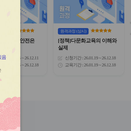
이
이
콘
콘
(상시)
원격
과정
(상시)
고는 NO! 안전은
[정책]다문화교육의 이해와
실제
있음
간
26.01.05 ~ 26.12.11
신청기간
26.01.19 ~ 26.12.18
간
26.01.05 ~ 26.12.18
교육기간
26.01.19 ~ 26.12.18
는