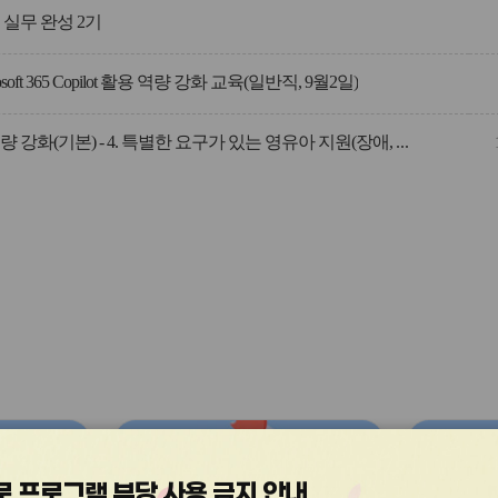
 실무 완성 2기
rosoft 365 Copilot 활용 역량 강화 교육(일반직, 9월2일)
교원 핵심역량 강화(기본) - 4. 특별한 요구가 있는 영유아 지원(장애, 이주배경)
관
관
심
심
 프로그램 부당 사용 금지 안내
아
아