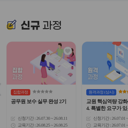
신규
과정
관
심
아
이
콘
슬
집합
과정
원격
과정
(상시)
라
공무원 보수 실무 완성 2기
교원 핵심역량 강화(
이
드
4. 특별한 요구가 
버
아 지원(장애, 이주
튼
신청기간
26.07.30 ~ 26.08.11
신청기간
26.07.01 
이
교육기간
26.08.25 ~ 26.08.25
교육기간
26.07.01 
전