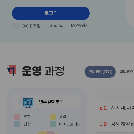
로그인
회원가입
ID/PW찾기
아이디저장
운영
과정
전체과정
(285)
집합과정
연수 유형 분포
전
AI 시대, 
체
집합
과
혼합
원격
정
공사 계약 실
의
집합
마이크로러닝
집합
운