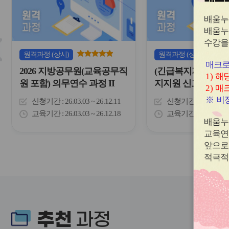
하
이
는
배움누
콘
표
입
배움누
슬
니
수강을
다.
라
원격
과정
(상시)
원격
과정
(상시)
이
매크로
2026 지방공무원(교육공무직
(긴급복지지원 신고
드
1)
해당
버
원 포함) 의무연수 과정 II
지지원 신고의무 
2)
매크
튼
※
비정
신청기간
26.03.03 ~ 26.12.11
신청기간
26.02.01 
이
전
교육기간
26.03.03 ~ 26.12.18
교육기간
26.02.01 
배움누
교육연
앞으로
적극적
추천
과정