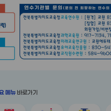
요 메뉴
바로가기
title
title
title