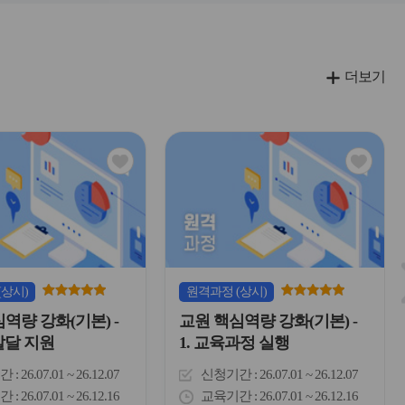
더보기
관
관
심
심
아
아
이
이
콘
콘
(상시)
원격
과정
(상시)
역량 강화(기본) -
교원 핵심역량 강화(기본) -
 발달 지원
1. 교육과정 실행
간
26.07.01 ~ 26.12.07
신청기간
26.07.01 ~ 26.12.07
간
26.07.01 ~ 26.12.16
교육기간
26.07.01 ~ 26.12.16