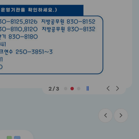
메
메
2
/
3
인
인
슬
슬
라
라
이
이
드
드
이
다
이
다
전
음
전
음
버
버
title