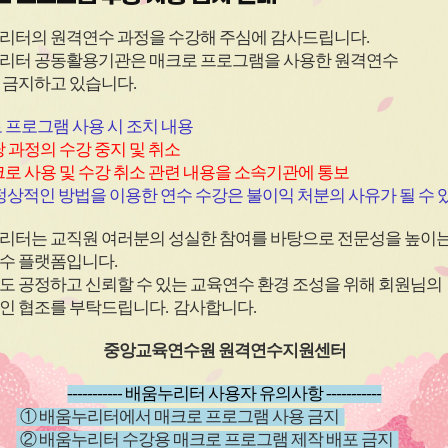
이
이
리터의 원격연수 과정을 수강해 주심에 감사드립니다
.
콘
콘
리터 공동활용기관은 매크로 프로그램을 사용한
원격연수
 금지하고 있습니다.
원격
과정
(상시)
원격
과정
 프로그램 사용 시 조치 내용
)긴급복
(학교안전) 마약류 중독 및
(안전)사
 과정의 수강 중지 및 취소
OK!
교육
오남용 예방
로 사용 및 수강 취소 관련 내용을 소속기관에 통보
상적인 방법을 이용한 연수 수강은 불이익 처분의 사유가 될 수 
~ 26.12.11
신청기간
26.03.13 ~ 26.12.11
신청기
~ 26.12.18
교육기간
26.03.13 ~ 26.12.18
교육기
리터는 교직원 여러분의 성실한 참여를 바탕으로 전문성을 높이
수 플랫폼입니다
.
도 공정하고 신뢰할 수 있는 교육연수 환경 조성을 위해 회원님의
인 협조를 부탁드립니다
.
감사합니다
.
중앙교육연수원 원격연수지원센터
----------- 배움누리터 사용자 유의사항 -----------
① 배움누리터에서 매크로 프로그램 사용 금지
② 배움누리터 수강용 매크로 프로그램 제작 배포 금지