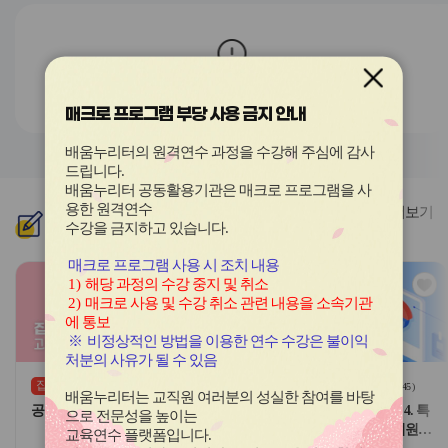
전
음
과정이 존재하지 않습니다.
매크로 프로그램 부당 사용 금지 안내
배움누리터의 원격연수 과정을 수강해 주심에 감사
드립니다
.
배움누리터 공동활용기관은 매크로 프로그램을 사
용한
원격연수
더보기
신규
과정
수강을 금지하고 있습니다.
매크로 프로그램 사용 시 조치 내용
관
관
1)
해당 과정의 수강 중지 및 취소
심
심
2)
매크로 사용 및 수강 취소 관련 내용을 소속기관
아
아
에 통보
이
이
※
비정상적인 방법을 이용한 연수 수강은 불이익
콘
콘
처분의 사유가 될 수 있음
집합
원격
(상시)
(
0
)
(
45
)
배움누리터는 교직원 여러분의 성실한 참여를 바탕
공무원 보수 실무 완성 2기
교원 핵심역량 강화(기본) - 4. 특
으로 전문성을 높이는
별한 요구가 있는 영유아 지원
교육연수 플랫폼입니다
.