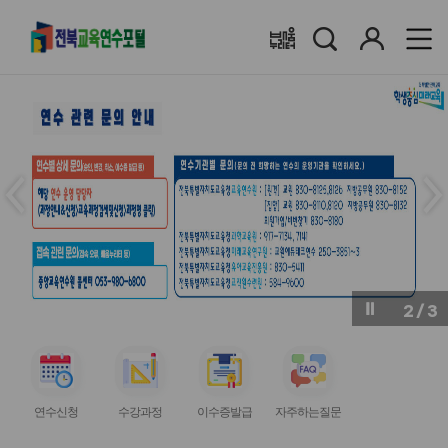
검
로
배움누리터
색
그
인
메
메
인
인
슬
슬
라
라
이
이
드
드
이
다
전
음
2
/
3
버
버
튼
튼
서
서
서
서
비
비
비
비
연수신청
수강과정
이수증발급
자주하는질문
스
스
스
스
아
아
아
아