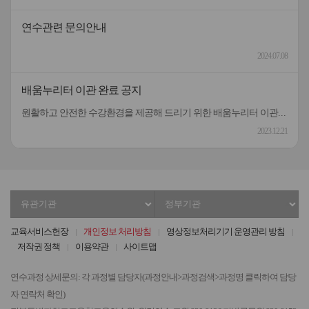
연수관련 문의안내
2024.07.08
배움누리터 이관 완료 공지
원활하고 안전한 수강환경을 제공해 드리기 위한 배움누리터 이관작업이 완료되었습니다.관련한 불편을 널리 양해해 주셔서 대단히 감사드립니다.[작업내용] 배움누리터 플랫폼 전체 이관[이관기간] 12.18.(월)18:00 ~12.21.(목)18:00이수증은 22일부터 출력이 가능하오니 널리 양해해 주시기 바랍니다.
2023.12.21
유
정
관
부
기
기
교육서비스헌장
개인정보 처리방침
영상정보처리기기 운영관리 방침
관
관
저작권 정책
이용약관
사이트맵
선
선
택
택
연수과정 상세문의: 각 과정별 담당자(과정안내>과정검색>과정명 클릭하여 담당
자 연락처 확인)