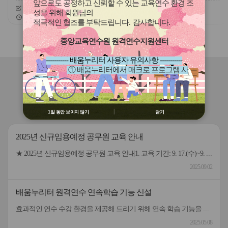
(장애, 이주배경)
앞으로도 공정하고 신뢰할 수 있는 교육연수 환경 조
신청기간
26.07.30 ~ 26.08.11
신청기간
26.07.01 ~ 26.12.07
성을 위해 회원님의
교육기간
26.08.25 ~ 26.08.25
교육기간
26.07.01 ~ 26.12.16
적극적인 협조를 부탁드립니다
.
감사합니다
.
슬
슬
중앙교육연수원 원격연수지원센터
라
라
이
이
----------- 배움누리터 사용자 유의사항 -----------
드
드
① 배움누리터에서 매크로 프로그램 사
버
버
연수원
소식
용 금지
튼
튼
② 배움누리터 수강용 매크로 프로그램
이
다
제작 배포 금지
전
음
공지사항(연수기관 공통)
연수자료 게시판
③ 유무료 매크로 프로그램 사용을 블로
1일 동안 보이지 않기
닫기
그 등에 홍보 금지
※ 유의사항 미준수 시 불이익 처분의 사
2025년 신규임용예정 공무원 교육 안내
유가 될 수 있음
★ 2025년 신규임용예정 공무원 교육 안내1. 교육 기간: 9. 17.(수)~9. 29.(월) [9일, 59시간] *9. 17.(수) 9:10까지 출석 등록 (연수원 미륵관)2. 수강 신청 기간: 9. 11.(목)~9. 14.(일)3. 통원차량 이용 설문조사 기간: 9. 11.(목)~9. 14.(일)4. 자세한 사항은 첨부파일을 참고해 주시기 바랍니다.5. 문의: 전북특별자치도교육청교육연수원 행정연수과 ☎ (063)830-8140~8142
2025.09.02
배움누리터 원격연수 연속학습 기능 신설
효과적인 연수 수강 환경을 제공해 드리기 위해 연속 학습 기능을 신규 오픈합니다. 원격연수 수강 시 신규 기능을 활용하여 학습해 보시기 바랍니다. 기능) 학습 차시 내 목차(동영상) 연속 학습 01 기능을 켠 후 학습 동영상을 재생하면 퀴즈/정리하기 전까지 연속으로 재생 02 퀴즈/정리하기 이후 목차부터 해당 차시의 마지막 목차까지 연속으로 재생 활용방법) 내비게이션의 연속 학습 버튼을 켜거나 끄고 수강 01 연속학습이 켜진 상태에서 일시 멈춤, 목차 이동 등 기존 기능은 동일하게 사용 가능 02 학습 중 작업표시줄로 내리면 자동 학습 중지, 올리면 다시 자동 학습 재생 연속학습 버튼 원격연수 수강 시 연속학습 기능을 켜거나 끌 수 있음
2025.05.08