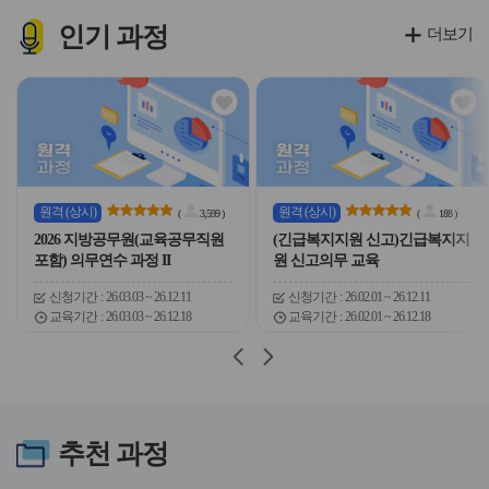
이
이
이
이
콘
콘
콘
콘
인기
과정
더보기
관
관
심
심
아
아
이
이
콘
콘
원격
(상시)
원격
(상시)
(
3,599
)
(
188
)
2026 지방공무원(교육공무직원
(긴급복지지원 신고)긴급복지지
포함) 의무연수 과정 II
원 신고의무 교육
신청기간
26.03.03 ~ 26.12.11
신청기간
26.02.01 ~ 26.12.11
교육기간
26.03.03 ~ 26.12.18
교육기간
26.02.01 ~ 26.12.18
슬
슬
라
라
이
이
드
드
버
버
추천
과정
튼
튼
이
다