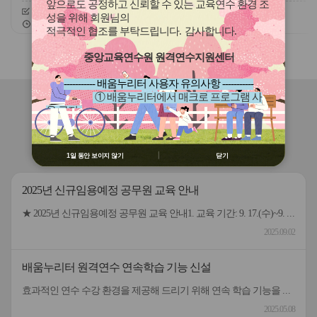
(장애, 이주배경)
앞으로도 공정하고 신뢰할 수 있는 교육연수 환경 조
신청기간
26.07.30 ~ 26.08.11
신청기간
26.07.01 ~ 26.12.07
성을 위해 회원님의
교육기간
26.08.25 ~ 26.08.25
교육기간
26.07.01 ~ 26.12.16
적극적인 협조를 부탁드립니다
.
감사합니다
.
슬
슬
중앙교육연수원 원격연수지원센터
라
라
이
이
----------- 배움누리터 사용자 유의사항 -----------
드
드
① 배움누리터에서 매크로 프로그램 사
버
버
연수원
소식
용 금지
튼
튼
② 배움누리터 수강용 매크로 프로그램
이
다
제작 배포 금지
전
음
공지사항(연수기관 공통)
연수자료 게시판
③ 유무료 매크로 프로그램 사용을 블로
1일 동안 보이지 않기
닫기
그 등에 홍보 금지
※ 유의사항 미준수 시 불이익 처분의 사
2025년 신규임용예정 공무원 교육 안내
유가 될 수 있음
★ 2025년 신규임용예정 공무원 교육 안내1. 교육 기간: 9. 17.(수)~9. 29.(월) [9일, 59시간] *9. 17.(수) 9:10까지 출석 등록 (연수원 미륵관)2. 수강 신청 기간: 9. 11.(목)~9. 14.(일)3. 통원차량 이용 설문조사 기간: 9. 11.(목)~9. 14.(일)4. 자세한 사항은 첨부파일을 참고해 주시기 바랍니다.5. 문의: 전북특별자치도교육청교육연수원 행정연수과 ☎ (063)830-8140~8142
2025.09.02
배움누리터 원격연수 연속학습 기능 신설
효과적인 연수 수강 환경을 제공해 드리기 위해 연속 학습 기능을 신규 오픈합니다. 원격연수 수강 시 신규 기능을 활용하여 학습해 보시기 바랍니다. 기능) 학습 차시 내 목차(동영상) 연속 학습 01 기능을 켠 후 학습 동영상을 재생하면 퀴즈/정리하기 전까지 연속으로 재생 02 퀴즈/정리하기 이후 목차부터 해당 차시의 마지막 목차까지 연속으로 재생 활용방법) 내비게이션의 연속 학습 버튼을 켜거나 끄고 수강 01 연속학습이 켜진 상태에서 일시 멈춤, 목차 이동 등 기존 기능은 동일하게 사용 가능 02 학습 중 작업표시줄로 내리면 자동 학습 중지, 올리면 다시 자동 학습 재생 연속학습 버튼 원격연수 수강 시 연속학습 기능을 켜거나 끌 수 있음
2025.05.08