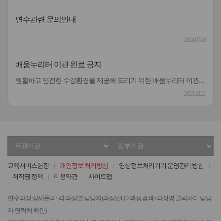
연수관련 문의안내
2024.07.08
배움누리터 이관 완료 공지
원활하고 안전한 수강환경을 제공해 드리기 위한 배움누리터 이관작업이 완료되었습니다.관련한 불편을 널리 양해해 주셔서 대단히 감사드립니다.[작업내용] 배움누리터 플랫폼 전체 이관[이관기간] 12.18.(월)18:00 ~12.21.(목)18:00이수증은 22일부터 출력이 가능하오니 널리 양해해 주시기 바랍니다.
2023.12.21
유
정
관
부
기
기
교육서비스헌장
개인정보 처리방침
영상정보처리기기 운영관리 방침
관
관
저작권 정책
이용약관
사이트맵
선
선
택
택
연수과정 상세문의: 각 과정별 담당자(과정안내>과정검색>과정명 클릭하여 담당
자 연락처 확인)