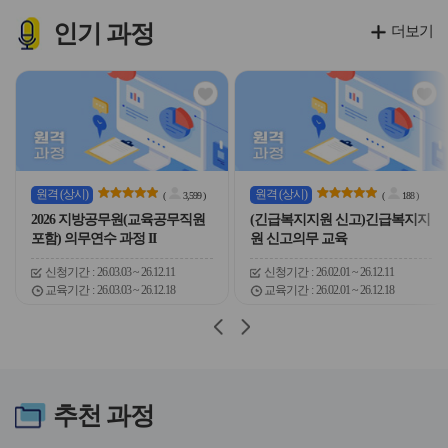
이
이
이
이
콘
콘
콘
콘
인기
과정
더보기
관
관
심
심
아
아
이
이
콘
콘
원격
(상시)
원격
(상시)
(
3,599
)
(
188
)
2026 지방공무원(교육공무직원
(긴급복지지원 신고)긴급복지지
포함) 의무연수 과정 II
원 신고의무 교육
신청기간
26.03.03 ~ 26.12.11
신청기간
26.02.01 ~ 26.12.11
교육기간
26.03.03 ~ 26.12.18
교육기간
26.02.01 ~ 26.12.18
슬
슬
라
라
이
이
드
드
버
버
추천
과정
튼
튼
이
다