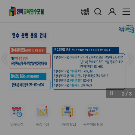
검
로
배움누리터
색
그
인
메
메
인
인
슬
슬
라
라
이
이
드
드
이
다
전
음
2
/
3
버
버
튼
튼
서
서
서
서
비
비
비
비
연수신청
수강과정
이수증발급
자주하는질문
스
스
스
스
아
아
아
아