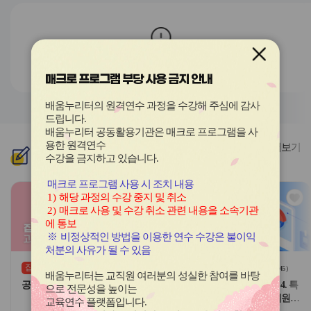
전
음
과정이 존재하지 않습니다.
매크로 프로그램 부당 사용 금지 안내
배움누리터의 원격연수 과정을 수강해 주심에 감사
드립니다
.
배움누리터 공동활용기관은 매크로 프로그램을 사
용한
원격연수
더보기
신규
과정
수강을 금지하고 있습니다.
매크로 프로그램 사용 시 조치 내용
관
관
1)
해당 과정의 수강 중지 및 취소
심
심
2)
매크로 사용 및 수강 취소 관련 내용을 소속기관
아
아
에 통보
이
이
※
비정상적인 방법을 이용한 연수 수강은 불이익
콘
콘
처분의 사유가 될 수 있음
집합
원격
(상시)
(
0
)
(
45
)
배움누리터는 교직원 여러분의 성실한 참여를 바탕
공무원 보수 실무 완성 2기
교원 핵심역량 강화(기본) - 4. 특
으로 전문성을 높이는
별한 요구가 있는 영유아 지원
교육연수 플랫폼입니다
.