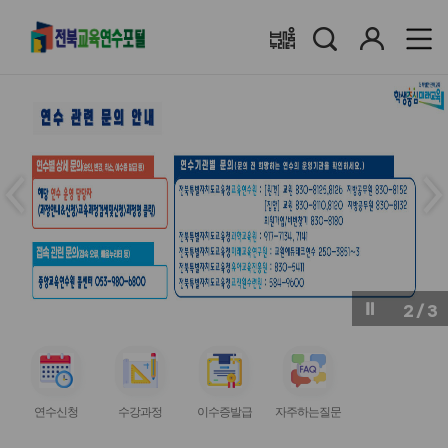
검
로
배움누리터
색
그
인
메
메
인
인
슬
슬
라
라
이
이
드
드
이
다
전
음
2
/
3
버
버
튼
튼
서
서
서
서
비
비
비
비
연수신청
수강과정
이수증발급
자주하는질문
스
스
스
스
아
아
아
아