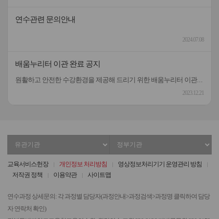
연수관련 문의안내
2024.07.08
배움누리터 이관 완료 공지
원활하고 안전한 수강환경을 제공해 드리기 위한 배움누리터 이관작업이 완료되었습니다.관련한 불편을 널리 양해해 주셔서 대단히 감사드립니다.[작업내용] 배움누리터 플랫폼 전체 이관[이관기간] 12.18.(월)18:00 ~12.21.(목)18:00이수증은 22일부터 출력이 가능하오니 널리 양해해 주시기 바랍니다.
2023.12.21
유
정
관
부
기
기
교육서비스헌장
개인정보 처리방침
영상정보처리기기 운영관리 방침
관
관
저작권 정책
이용약관
사이트맵
선
선
택
택
연수과정 상세문의: 각 과정별 담당자(과정안내>과정검색>과정명 클릭하여 담당
자 연락처 확인)