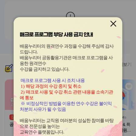
전
음
과정이 존재하지 않습니다.
매크로 프로그램 부당 사용 금지 안내
배움누리터의 원격연수 과정을 수강해 주심에 감사
드립니다
.
배움누리터 공동활용기관은 매크로 프로그램을 사
용한
원격연수
더보기
신규
과정
수강을 금지하고 있습니다.
매크로 프로그램 사용 시 조치 내용
관
관
1)
해당 과정의 수강 중지 및 취소
심
심
2)
매크로 사용 및 수강 취소 관련 내용을 소속기관
아
아
에 통보
이
이
※
비정상적인 방법을 이용한 연수 수강은 불이익
콘
콘
처분의 사유가 될 수 있음
집합
원격
(상시)
(
0
)
(
45
)
배움누리터는 교직원 여러분의 성실한 참여를 바탕
공무원 보수 실무 완성 2기
교원 핵심역량 강화(기본) - 4. 특
으로 전문성을 높이는
별한 요구가 있는 영유아 지원
교육연수 플랫폼입니다
.