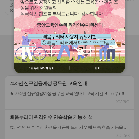
(장애, 이주배경)
앞으로도 공정하고 신뢰할 수 있는 교육연수 환경 조
신청기간
26.07.30 ~ 26.08.11
신청기간
26.07.01 ~ 26.12.07
성을 위해 회원님의
교육기간
26.08.25 ~ 26.08.25
교육기간
26.07.01 ~ 26.12.16
적극적인 협조를 부탁드립니다
.
감사합니다
.
슬
슬
중앙교육연수원 원격연수지원센터
라
라
이
이
----------- 배움누리터 사용자 유의사항 -----------
드
드
① 배움누리터에서 매크로 프로그램 사
버
버
연수원
소식
용 금지
튼
튼
② 배움누리터 수강용 매크로 프로그램
이
다
제작 배포 금지
전
음
공지사항(연수기관 공통)
연수자료 게시판
③ 유무료 매크로 프로그램 사용을 블로
1일 동안 보이지 않기
닫기
그 등에 홍보 금지
※ 유의사항 미준수 시 불이익 처분의 사
2025년 신규임용예정 공무원 교육 안내
유가 될 수 있음
★ 2025년 신규임용예정 공무원 교육 안내1. 교육 기간: 9. 17.(수)~9. 29.(월) [9일, 59시간] *9. 17.(수) 9:10까지 출석 등록 (연수원 미륵관)2. 수강 신청 기간: 9. 11.(목)~9. 14.(일)3. 통원차량 이용 설문조사 기간: 9. 11.(목)~9. 14.(일)4. 자세한 사항은 첨부파일을 참고해 주시기 바랍니다.5. 문의: 전북특별자치도교육청교육연수원 행정연수과 ☎ (063)830-8140~8142
2025.09.02
배움누리터 원격연수 연속학습 기능 신설
효과적인 연수 수강 환경을 제공해 드리기 위해 연속 학습 기능을 신규 오픈합니다. 원격연수 수강 시 신규 기능을 활용하여 학습해 보시기 바랍니다. 기능) 학습 차시 내 목차(동영상) 연속 학습 01 기능을 켠 후 학습 동영상을 재생하면 퀴즈/정리하기 전까지 연속으로 재생 02 퀴즈/정리하기 이후 목차부터 해당 차시의 마지막 목차까지 연속으로 재생 활용방법) 내비게이션의 연속 학습 버튼을 켜거나 끄고 수강 01 연속학습이 켜진 상태에서 일시 멈춤, 목차 이동 등 기존 기능은 동일하게 사용 가능 02 학습 중 작업표시줄로 내리면 자동 학습 중지, 올리면 다시 자동 학습 재생 연속학습 버튼 원격연수 수강 시 연속학습 기능을 켜거나 끌 수 있음
2025.05.08