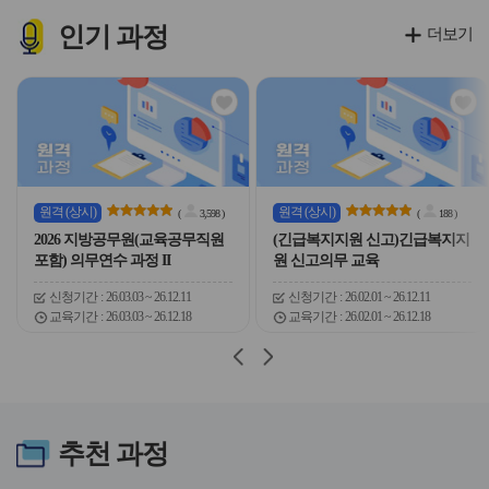
이
이
이
이
콘
콘
콘
콘
인기
과정
더보기
관
관
심
심
아
아
이
이
콘
콘
원격
(상시)
원격
(상시)
(
3,598
)
(
188
)
2026 지방공무원(교육공무직원
(긴급복지지원 신고)긴급복지지
포함) 의무연수 과정 II
원 신고의무 교육
신청기간
26.03.03 ~ 26.12.11
신청기간
26.02.01 ~ 26.12.11
교육기간
26.03.03 ~ 26.12.18
교육기간
26.02.01 ~ 26.12.18
슬
슬
라
라
이
이
드
드
버
버
추천
과정
튼
튼
이
다