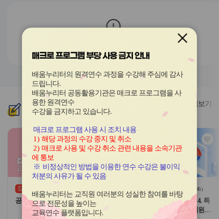
전
음
과정이 존재하지 않습니다.
매크로 프로그램 부당 사용 금지 안내
배움누리터의 원격연수 과정을 수강해 주심에 감사
드립니다
.
배움누리터 공동활용기관은 매크로 프로그램을 사
용한
원격연수
더보기
신규
과정
수강을 금지하고 있습니다.
매크로 프로그램 사용 시 조치 내용
관
관
1)
해당 과정의 수강 중지 및 취소
심
심
2)
매크로 사용 및 수강 취소 관련 내용을 소속기관
아
아
에 통보
이
이
※
비정상적인 방법을 이용한 연수 수강은 불이익
콘
콘
처분의 사유가 될 수 있음
집합
원격
(상시)
(
0
)
(
45
)
배움누리터는 교직원 여러분의 성실한 참여를 바탕
공무원 보수 실무 완성 2기
교원 핵심역량 강화(기본) - 4. 특
으로 전문성을 높이는
별한 요구가 있는 영유아 지원
교육연수 플랫폼입니다
.