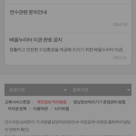
연수관련 문의안내
2024.07.08
배움누리터 이관 완료 공지
원활하고 안전한 수강환경을 제공해 드리기 위한 배움누리터 이관작업이 완료되었습니다.관련한 불편을 널리 양해해 주셔서 대단히 감사드립니다.[작업내용] 배움누리터 플랫폼 전체 이관[이관기간] 12.18.(월)18:00 ~12.21.(목)18:00이수증은 22일부터 출력이 가능하오니 널리 양해해 주시기 바랍니다.
2023.12.21
유
정
관
부
기
기
교육서비스헌장
개인정보 처리방침
영상정보처리기기 운영관리 방침
관
관
저작권 정책
이용약관
사이트맵
선
선
택
택
연수과정 상세문의: 각 과정별 담당자(과정안내>과정검색>과정명 클릭하여 담당
자 연락처 확인)