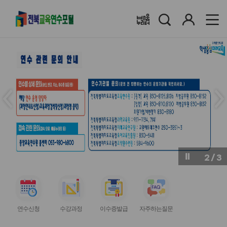
검
로
배움누리터
색
그
인
메
메
인
인
슬
슬
라
라
이
이
드
드
이
다
전
음
2
/
3
버
버
튼
튼
서
서
서
서
비
비
비
비
연수신청
수강과정
이수증발급
자주하는질문
스
스
스
스
아
아
아
아