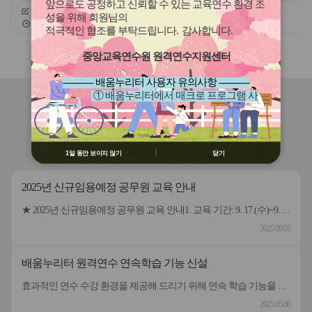
(장애, 이주배경)
앞으로도 공정하고 신뢰할 수 있는 교육연수 환경 조
신청기간
26.07.30 ~ 26.08.11
신청기간
26.07.01 ~ 26.12.07
성을 위해 회원님의
교육기간
26.08.25 ~ 26.08.25
교육기간
26.07.01 ~ 26.12.16
적극적인 협조를 부탁드립니다
.
감사합니다
.
슬
슬
중앙교육연수원 원격연수지원센터
라
라
이
이
----------- 배움누리터 사용자 유의사항 -----------
드
드
① 배움누리터에서 매크로 프로그램 사
버
버
연수원
소식
용 금지
튼
튼
② 배움누리터 수강용 매크로 프로그램
이
다
제작 배포 금지
전
음
공지사항(연수기관 공통)
연수자료 게시판
③ 유무료 매크로 프로그램 사용을 블로
1일 동안 보이지 않기
닫기
그 등에 홍보 금지
※ 유의사항 미준수 시 불이익 처분의 사
2025년 신규임용예정 공무원 교육 안내
유가 될 수 있음
★ 2025년 신규임용예정 공무원 교육 안내1. 교육 기간: 9. 17.(수)~9. 29.(월) [9일, 59시간] *9. 17.(수) 9:10까지 출석 등록 (연수원 미륵관)2. 수강 신청 기간: 9. 11.(목)~9. 14.(일)3. 통원차량 이용 설문조사 기간: 9. 11.(목)~9. 14.(일)4. 자세한 사항은 첨부파일을 참고해 주시기 바랍니다.5. 문의: 전북특별자치도교육청교육연수원 행정연수과 ☎ (063)830-8140~8142
2025.09.02
배움누리터 원격연수 연속학습 기능 신설
효과적인 연수 수강 환경을 제공해 드리기 위해 연속 학습 기능을 신규 오픈합니다. 원격연수 수강 시 신규 기능을 활용하여 학습해 보시기 바랍니다. 기능) 학습 차시 내 목차(동영상) 연속 학습 01 기능을 켠 후 학습 동영상을 재생하면 퀴즈/정리하기 전까지 연속으로 재생 02 퀴즈/정리하기 이후 목차부터 해당 차시의 마지막 목차까지 연속으로 재생 활용방법) 내비게이션의 연속 학습 버튼을 켜거나 끄고 수강 01 연속학습이 켜진 상태에서 일시 멈춤, 목차 이동 등 기존 기능은 동일하게 사용 가능 02 학습 중 작업표시줄로 내리면 자동 학습 중지, 올리면 다시 자동 학습 재생 연속학습 버튼 원격연수 수강 시 연속학습 기능을 켜거나 끌 수 있음
2025.05.08