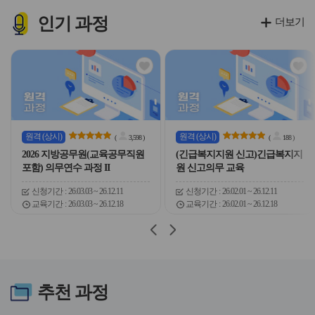
이
이
이
이
콘
콘
콘
콘
인기
과정
더보기
관
관
심
심
아
아
이
이
콘
콘
원격
(상시)
원격
(상시)
(
3,598
)
(
188
)
2026 지방공무원(교육공무직원
(긴급복지지원 신고)긴급복지지
포함) 의무연수 과정 II
원 신고의무 교육
신청기간
26.03.03 ~ 26.12.11
신청기간
26.02.01 ~ 26.12.11
교육기간
26.03.03 ~ 26.12.18
교육기간
26.02.01 ~ 26.12.18
슬
슬
라
라
이
이
드
드
버
버
추천
과정
튼
튼
이
다