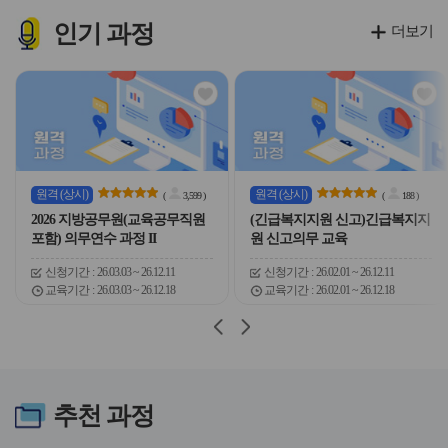
이
이
이
이
콘
콘
콘
콘
인기
과정
더보기
관
관
심
심
아
아
이
이
콘
콘
원격
(상시)
원격
(상시)
(
3,599
)
(
188
)
2026 지방공무원(교육공무직원
(긴급복지지원 신고)긴급복지지
포함) 의무연수 과정 II
원 신고의무 교육
신청기간
26.03.03 ~ 26.12.11
신청기간
26.02.01 ~ 26.12.11
교육기간
26.03.03 ~ 26.12.18
교육기간
26.02.01 ~ 26.12.18
슬
슬
라
라
이
이
드
드
버
버
추천
과정
튼
튼
이
다