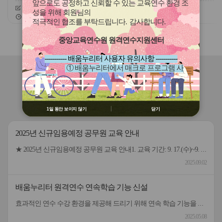
(장애, 이주배경)
앞으로도 공정하고 신뢰할 수 있는 교육연수 환경 조
신청기간
26.07.30 ~ 26.08.11
신청기간
26.07.01 ~ 26.12.07
성을 위해 회원님의
교육기간
26.08.25 ~ 26.08.25
교육기간
26.07.01 ~ 26.12.16
적극적인 협조를 부탁드립니다
.
감사합니다
.
슬
슬
중앙교육연수원 원격연수지원센터
라
라
이
이
----------- 배움누리터 사용자 유의사항 -----------
드
드
① 배움누리터에서 매크로 프로그램 사
버
버
연수원
소식
용 금지
튼
튼
② 배움누리터 수강용 매크로 프로그램
이
다
제작 배포 금지
전
음
공지사항(연수기관 공통)
연수자료 게시판
③ 유무료 매크로 프로그램 사용을 블로
1일 동안 보이지 않기
닫기
그 등에 홍보 금지
※ 유의사항 미준수 시 불이익 처분의 사
2025년 신규임용예정 공무원 교육 안내
유가 될 수 있음
★ 2025년 신규임용예정 공무원 교육 안내1. 교육 기간: 9. 17.(수)~9. 29.(월) [9일, 59시간] *9. 17.(수) 9:10까지 출석 등록 (연수원 미륵관)2. 수강 신청 기간: 9. 11.(목)~9. 14.(일)3. 통원차량 이용 설문조사 기간: 9. 11.(목)~9. 14.(일)4. 자세한 사항은 첨부파일을 참고해 주시기 바랍니다.5. 문의: 전북특별자치도교육청교육연수원 행정연수과 ☎ (063)830-8140~8142
2025.09.02
배움누리터 원격연수 연속학습 기능 신설
효과적인 연수 수강 환경을 제공해 드리기 위해 연속 학습 기능을 신규 오픈합니다. 원격연수 수강 시 신규 기능을 활용하여 학습해 보시기 바랍니다. 기능) 학습 차시 내 목차(동영상) 연속 학습 01 기능을 켠 후 학습 동영상을 재생하면 퀴즈/정리하기 전까지 연속으로 재생 02 퀴즈/정리하기 이후 목차부터 해당 차시의 마지막 목차까지 연속으로 재생 활용방법) 내비게이션의 연속 학습 버튼을 켜거나 끄고 수강 01 연속학습이 켜진 상태에서 일시 멈춤, 목차 이동 등 기존 기능은 동일하게 사용 가능 02 학습 중 작업표시줄로 내리면 자동 학습 중지, 올리면 다시 자동 학습 재생 연속학습 버튼 원격연수 수강 시 연속학습 기능을 켜거나 끌 수 있음
2025.05.08