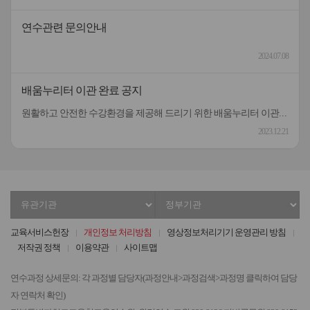
연수관련 문의안내
2024.07.08
배움누리터 이관 완료 공지
원활하고 안전한 수강환경을 제공해 드리기 위한 배움누리터 이관작업이 완료되었습니다.관련한 불편을 널리 양해해 주셔서 대단히 감사드립니다.[작업내용] 배움누리터 플랫폼 전체 이관[이관기간] 12.18.(월)18:00 ~12.21.(목)18:00이수증은 22일부터 출력이 가능하오니 널리 양해해 주시기 바랍니다.
2023.12.21
유
정
관
부
기
기
교육서비스헌장
개인정보 처리방침
영상정보처리기기 운영관리 방침
관
관
저작권 정책
이용약관
사이트맵
선
선
택
택
연수과정 상세문의: 각 과정별 담당자(과정안내>과정검색>과정명 클릭하여 담당
자 연락처 확인)