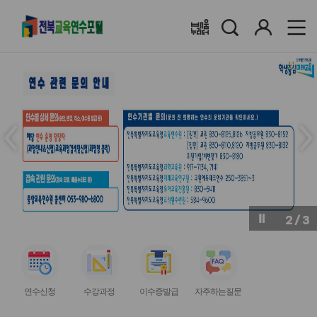
검
로
배움누리터
색
그
인
메
메
인
인
슬
슬
라
라
이
이
드
드
이
다
전
음
2
/
3
버
버
튼
튼
서
서
서
서
비
비
비
비
연수신청
수강과정
이수증발급
자주하는질문
스
스
스
스
아
아
아
아