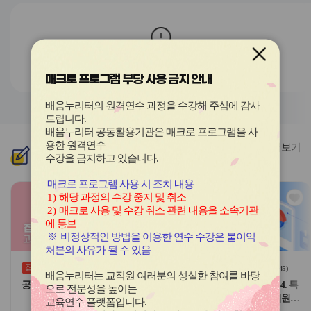
전
음
과정이 존재하지 않습니다.
매크로 프로그램 부당 사용 금지 안내
배움누리터의 원격연수 과정을 수강해 주심에 감사
드립니다
.
배움누리터 공동활용기관은 매크로 프로그램을 사
용한
원격연수
더보기
신규
과정
수강을 금지하고 있습니다.
매크로 프로그램 사용 시 조치 내용
관
관
1)
해당 과정의 수강 중지 및 취소
심
심
2)
매크로 사용 및 수강 취소 관련 내용을 소속기관
아
아
에 통보
이
이
※
비정상적인 방법을 이용한 연수 수강은 불이익
콘
콘
처분의 사유가 될 수 있음
집합
원격
(상시)
(
0
)
(
45
)
배움누리터는 교직원 여러분의 성실한 참여를 바탕
공무원 보수 실무 완성 2기
교원 핵심역량 강화(기본) - 4. 특
으로 전문성을 높이는
별한 요구가 있는 영유아 지원
교육연수 플랫폼입니다
.