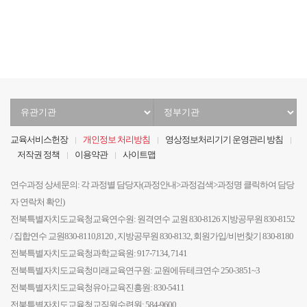
음
전
음
지
막
유
정
관
부
기
기
교육서비스헌장
개인정보 처리방침
영상정보처리기기 운영관리 방침
관
관
저작권 정책
이용약관
사이트맵
선
선
택
택
연수과정 상세문의: 각 과정별 담당자(과정안내>과정검색>과정명 클릭하여 담당
자 연락처 확인)
전북특별자치도교육청교육연수원: 원격연수 교원 830-8126 지방공무원 830-8152
/ 집합연수 교원830-8110,8120 , 지방공무원 830-8132, 회원가입/비번찾기 830-8180
전북특별자치도교육청과학교육원: 917-7134, 7141
전북특별자치도교육청미래교육연구원: 교원에듀테크연수 250-3851~3
전북특별자치도교육청유아교육진흥원: 830-5411
전북특별자치도교육청교직원수련원: 584-9600