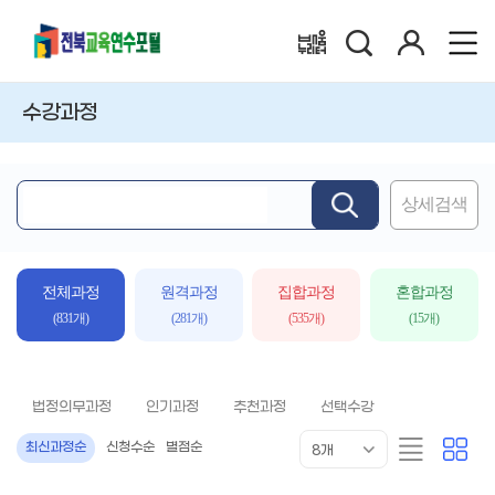
검
로
배움누리터
색
그
인
수강과정
상세검색
핵
심
어
입
전체과정
원격과정
집합과정
혼합과정
력
(831개)
(281개)
(535개)
(15개)
법정의무과정
인기과정
추천과정
선택수강
목
리
카
최신과정순
신청수순
별점순
8개
록
스
드
표
트
형