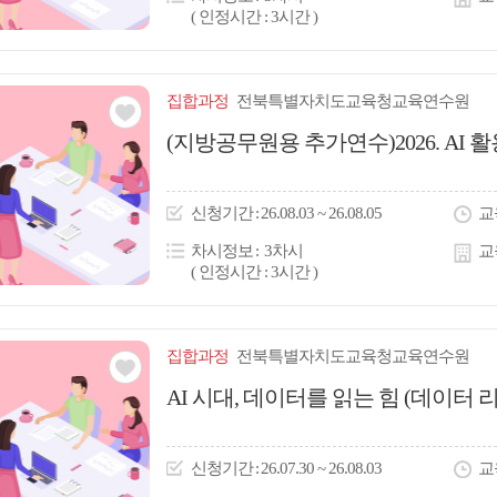
( 인정시간 : 3시간 )
집합
과정
전북특별자치도교육청교육연수원
관심
(지방공무원용 추가연수)2026. AI 
아
이
신청
기간
26.08.03 ~ 26.08.05
교
콘
차시정보
3차시
교
( 인정시간 : 3시간 )
집합
과정
전북특별자치도교육청교육연수원
관심
AI 시대, 데이터를 읽는 힘 (데이터 
아
이
신청
기간
26.07.30 ~ 26.08.03
교
콘