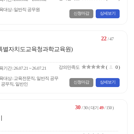
육대상
일반직 공무원
신청마감
상세보기
22
/ 47
전북특별자치도교육청과학교육원)
(
0
)
강의만족도
육
기간
26.07.21 ~ 26.07.21
육대상
교육전문직, 일반직 공무
신청마감
상세보기
, 공무직, 일반인
30
/ 30
49
( 대기
/ 150 )
기