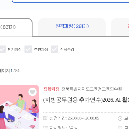
심
어
입
력
원격과정
( 281개)
정
( 831개)
인기과정
추천과정
선택수강
 페이지
1
/ 84
집합
과정
전북특별자치도교육청교육연수원
관심
(지방공무원용 추가연수)2026. AI 
아
이
신청
기간
26.08.03 ~ 26.08.05
교
콘
차시정보
3차시
교