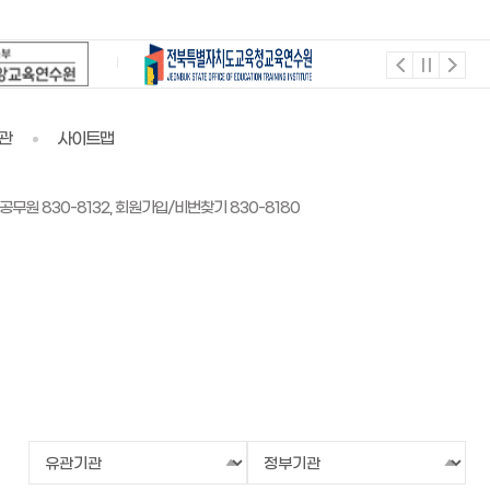
관
사이트맵
공무원 830-8132, 회원가입/비번찾기 830-8180
유
정
관
부