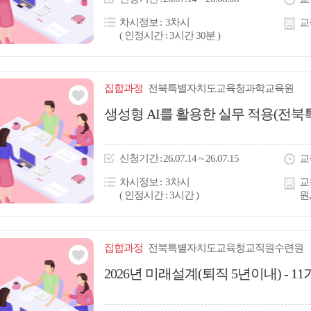
콘
차시정보
3차시
교
( 인정시간 : 3시간 30분 )
집합
과정
전북특별자치도교육청과학교육원
관심
생성형 AI를 활용한 실무 적용(
아
이
신청
기간
26.07.14 ~ 26.07.15
교
콘
차시정보
3차시
교
( 인정시간 : 3시간 )
원
집합
과정
전북특별자치도교육청교직원수련원
관심
2026년 미래설계(퇴직 5년이내) - 11
아