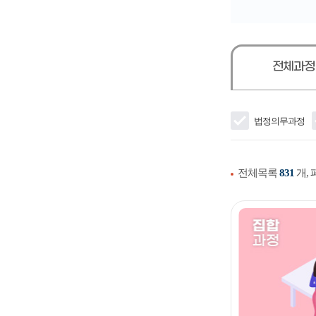
전체과
법정의무과정
전체목록
831
개,