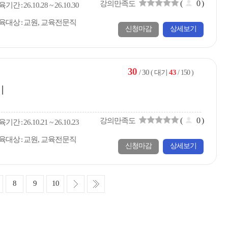
(
0
)
강의만족도
육
기간
26.10.28 ~ 26.10.30
육대상
교원, 교육전문직
신청마감
상세보기
30
/ 30
43
( 대기
/ 150 )
기
(
0
)
강의만족도
육
기간
26.10.21 ~ 26.10.23
육대상
교원, 교육전문직
신청마감
상세보기
다
마
8
9
10
음
지
막