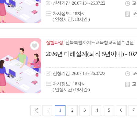
이
신청
기간
26.07.13 ~ 26.07.22
교
콘
차시정보
18차시
교
( 인정시간 : 18시간 )
집합
과정
전북특별자치도교육청교직원수련원
관심
2026년 미래설계(퇴직 5년이내) - 10
아
이
신청
기간
26.07.13 ~ 26.07.22
교
콘
차시정보
18차시
교
( 인정시간 : 18시간 )
처
이
1
2
3
4
5
6
7
음
전