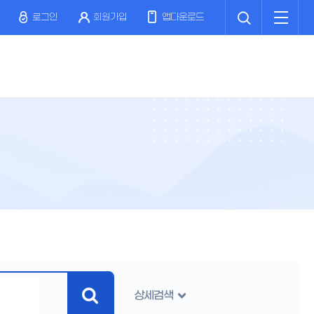
검
전
색
체
로그인
회원가입
앱다운로드
메
뉴
상세검색
검
색