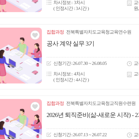
차시정보
3차시
교
( 인정시간 : 3시간 )
원
집합
과정
전북특별자치도교육청교육연수원
관심
공사 계약 실무 3기
아
이
신청
기간
26.07.30 ~ 26.08.05
교
콘
차시정보
4차시
교
( 인정시간 : 4시간 )
집합
과정
전북특별자치도교육청교직원수련원
관심
2026년 퇴직준비(삶-새로운 시작) - 
아
이
신청
기간
26.07.13 ~ 26.07.22
교