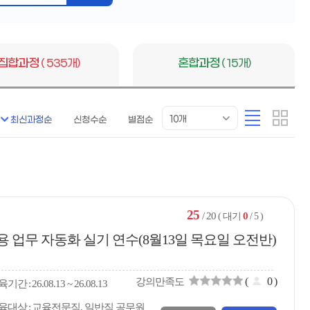
버
튼
집합과정
( 535개)
혼합과정
( 15개)
목
리
카
10개
최신과정순
신청수순
별점순
록
스
드
표
트
형
시
형
개
수
25
/ 20
0
( 대기
/ 5 )
활용 업무 자동화 실기 연수(8월13일 목요일 오전반)
(
0
)
강의만족도
육
기간
26.08.13 ~ 26.08.13
육대상
교육전문직, 일반직 공무원