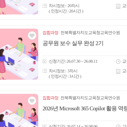
콘
차시정보
20차시
교
( 인정시간 : 20시간 )
집합
과정
전북특별자치도교육청교육연수원
관심
공무원 보수 실무 완성 2기
아
이
신청
기간
26.07.30 ~ 26.08.11
교
콘
차시정보
3차시
교
( 인정시간 : 3시간 )
집합
과정
전북특별자치도교육청교육연수원
관심
2026년 Microsoft 365 Copilot 
아
이
신청
기간
26.07.14 ~ 26.08.06
교