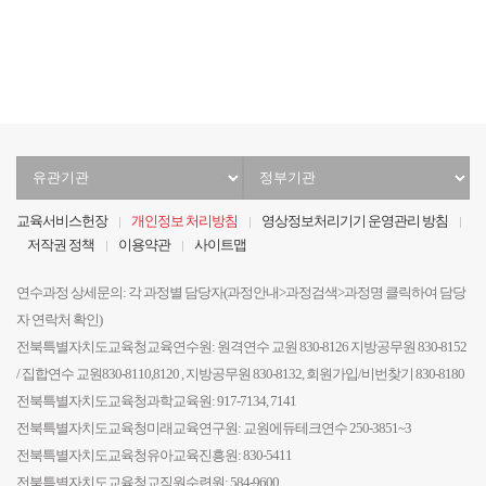
음
전
음
지
막
유
정
관
부
기
기
교육서비스헌장
개인정보 처리방침
영상정보처리기기 운영관리 방침
관
관
저작권 정책
이용약관
사이트맵
선
선
택
택
연수과정 상세문의: 각 과정별 담당자(과정안내>과정검색>과정명 클릭하여 담당
자 연락처 확인)
전북특별자치도교육청교육연수원: 원격연수 교원 830-8126 지방공무원 830-8152
/ 집합연수 교원830-8110,8120 , 지방공무원 830-8132, 회원가입/비번찾기 830-8180
전북특별자치도교육청과학교육원: 917-7134, 7141
전북특별자치도교육청미래교육연구원: 교원에듀테크연수 250-3851~3
전북특별자치도교육청유아교육진흥원: 830-5411
전북특별자치도교육청교직원수련원: 584-9600