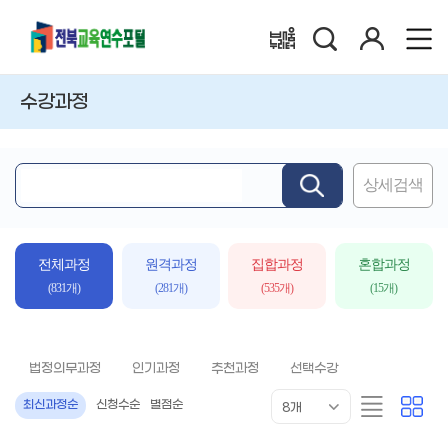
검
로
배움누리터
색
그
인
수강과정
상세검색
핵
심
어
입
전체과정
원격과정
집합과정
혼합과정
력
(831개)
(281개)
(535개)
(15개)
법정의무과정
인기과정
추천과정
선택수강
목
리
카
최신과정순
신청수순
별점순
8개
록
스
드
표
트
형