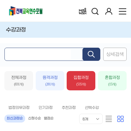
검
로
배움누리터
색
그
인
수강과정
상세검색
핵
심
어
입
전체과정
원격과정
집합과정
혼합과정
력
(831개)
(281개)
(535개)
(15개)
법정의무과정
인기과정
추천과정
선택수강
목
리
카
최신과정순
신청수순
별점순
8개
록
스
드
표
트
형