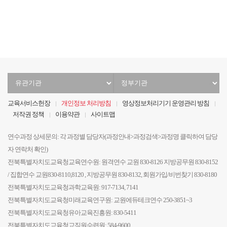
음
전
음
지
막
유
정
관
부
기
기
교육서비스헌장
개인정보 처리방침
영상정보처리기기 운영관리 방침
관
관
저작권 정책
이용약관
사이트맵
선
선
택
택
연수과정 상세문의: 각 과정별 담당자(과정안내>과정검색>과정명 클릭하여 담당
자 연락처 확인)
전북특별자치도교육청교육연수원: 원격연수 교원 830-8126 지방공무원 830-8152
/ 집합연수 교원830-8110,8120 , 지방공무원 830-8132, 회원가입/비번찾기 830-8180
전북특별자치도교육청과학교육원: 917-7134, 7141
전북특별자치도교육청미래교육연구원: 교원에듀테크연수 250-3851~3
전북특별자치도교육청유아교육진흥원: 830-5411
전북특별자치도교육청교직원수련원: 584-9600