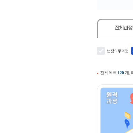
전체과
법정의무과정
전체목록
120
개,