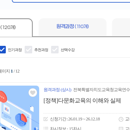
심
어
입
력
원격과정
( 110개)
정
( 120개)
인기과정
추천과정
선택수강
 페이지
1
/ 12
원격
과정
(상시)
전북특별자치도교육청교육연수
관심
[정책]다문화교육의 이해와 실제
아
이
신청
기간
26.01.19 ~ 26.12.18
교
콘
차시정보
15차시
교