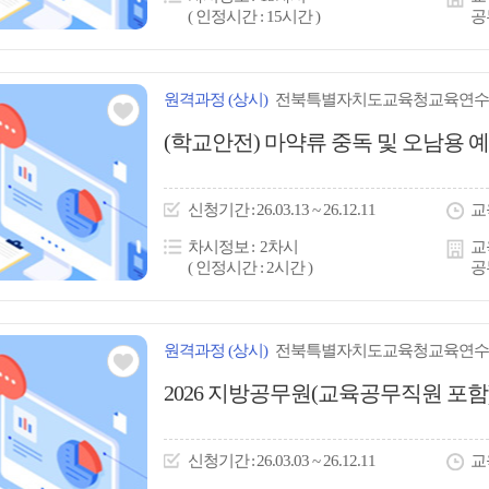
( 인정시간 : 15시간 )
공
원격
과정
(상시)
전북특별자치도교육청교육연수
관심
(학교안전) 마약류 중독 및 오남용 
아
이
신청
기간
26.03.13 ~ 26.12.11
교
콘
차시정보
2차시
교
( 인정시간 : 2시간 )
공
원격
과정
(상시)
전북특별자치도교육청교육연수
관심
2026 지방공무원(교육공무직원 포함)
아
이
신청
기간
26.03.03 ~ 26.12.11
교
콘