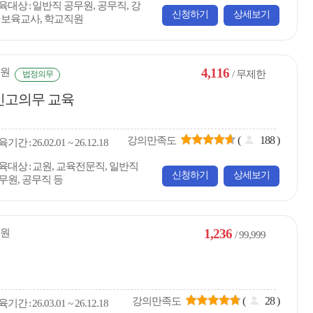
육대상
일반직 공무원, 공무직, 강
신청하기
상세보기
·보육교사, 학교직원
4,116
원
/ 무제한
법정의무
신고의무 교육
(
188
)
강의만족도
육
기간
26.02.01 ~ 26.12.18
육대상
교원, 교육전문직, 일반직
신청하기
상세보기
무원, 공무직 등
1,236
원
/ 99,999
(
28
)
강의만족도
육
기간
26.03.01 ~ 26.12.18