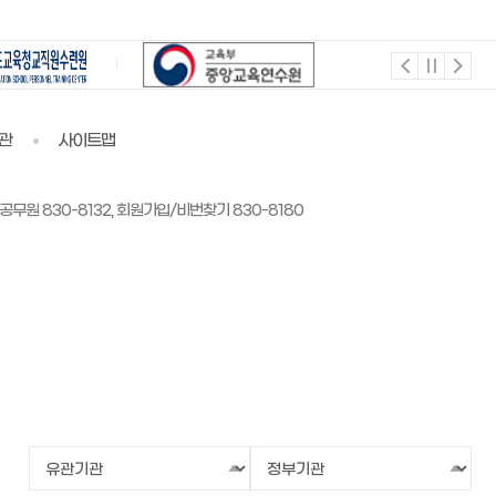
관
사이트맵
공무원 830-8132, 회원가입/비번찾기 830-8180
유
정
관
부