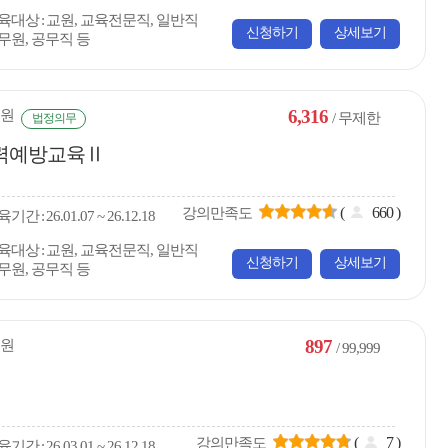
육대상
교원, 교육전문직, 일반직
신청하기
상세보기
무원, 공무직 등
6,316
원
/ 무제한
법정의무
폭력예방교육Ⅱ
(
660
)
강의만족도
육
기간
26.01.07 ~ 26.12.18
육대상
교원, 교육전문직, 일반직
신청하기
상세보기
무원, 공무직 등
897
원
/ 99,999
(
7
)
강의만족도
육
기간
26.03.01 ~ 26.12.18