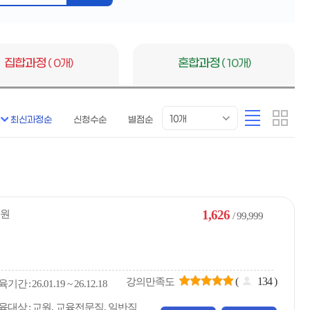
버
튼
집합과정
( 0개)
혼합과정
( 10개)
목
리
카
10개
최신과정순
신청수순
별점순
록
스
드
표
트
형
시
형
개
수
1,626
원
/ 99,999
(
134
)
강의만족도
육
기간
26.01.19 ~ 26.12.18
육대상
교원, 교육전문직, 일반직