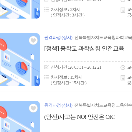
콘
차시정보
3차시
교
( 인정시간 : 3시간 )
공
원격
과정
(상시)
전북특별자치도교육청과학교육
관심
[정책] 중학교 과학실험 안전교육
아
이
신청
기간
26.03.31 ~ 26.12.21
교
콘
차시정보
15차시
교
( 인정시간 : 15시간 )
공
원격
과정
(상시)
전북특별자치도교육청교육연수
관심
(안전)사고는 NO! 안전은 OK!
아