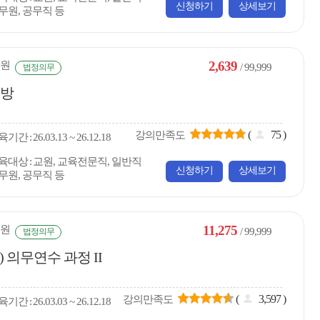
신청하기
상세보기
무원, 공무직 등
2,639
원
/ 99,999
법정의무
예방
(
75
)
강의만족도
육
기간
26.03.13 ~ 26.12.18
육대상
교원, 교육전문직, 일반직
신청하기
상세보기
무원, 공무직 등
11,275
원
/ 99,999
법정의무
 의무연수 과정 II
(
3,597
)
강의만족도
육
기간
26.03.03 ~ 26.12.18