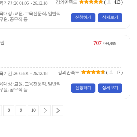
(
413
)
강의만족도
육
기간
26.01.05 ~ 26.12.18
육대상
교원, 교육전문직, 일반직
신청하기
상세보기
무원, 공무직 등
707
원
/ 99,999
(
17
)
강의만족도
육
기간
26.03.01 ~ 26.12.18
육대상
교원, 교육전문직, 일반직
신청하기
상세보기
무원, 공무직 등
다
마
8
9
10
음
지
막