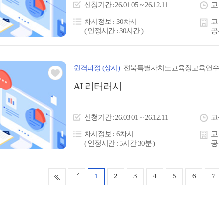
이
신청
기간
26.01.05 ~ 26.12.11
교
콘
차시정보
30차시
교
( 인정시간 : 30시간 )
공
원격
과정
(상시)
전북특별자치도교육청교육연수
관심
AI 리터러시
아
이
신청
기간
26.03.01 ~ 26.12.11
교
콘
차시정보
6차시
교
( 인정시간 : 5시간 30분 )
공
처
이
1
2
3
4
5
6
7
음
전