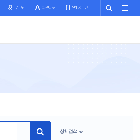
검
전
색
체
로그인
회원가입
앱다운로드
메
뉴
상세검색
검
색