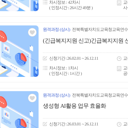
차시정보
42차시
교
( 인정시간 : 26시간 49분 )
사
원격
과정
(상시)
전북특별자치도교육청교육연수
관심
(긴급복지지원 신고)긴급복지지원 
아
이
신청
기간
26.02.01 ~ 26.12.11
교
콘
차시정보
1차시
교
( 인정시간 : 1시간 )
공
원격
과정
(상시)
전북특별자치도교육청교육연수
관심
생성형 AI활용 업무 효율화
아
이
신청
기간
26.03.01 ~ 26.12.11
교