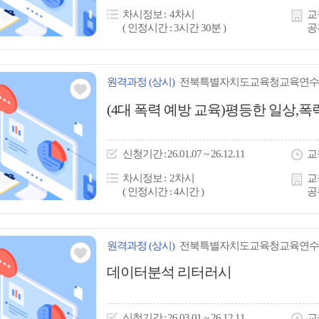
콘
차시정보
4차시
교
( 인정시간 : 3시간 30분 )
공
원격
과정
(상시)
전북특별자치도교육청교육연수
관심
(4대 폭력 예방 교육)평등한 일상,
아
이
신청
기간
26.01.07 ~ 26.12.11
교
콘
차시정보
2차시
교
( 인정시간 : 4시간 )
공
원격
과정
(상시)
전북특별자치도교육청교육연수
관심
데이터분석 리터러시
아
이
신청
기간
26.03.01 ~ 26.12.11
교