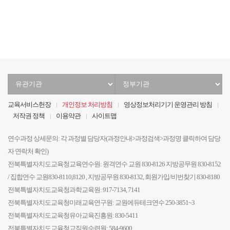
음
전
음
지
막
유
정
관
부
기
기
교육서비스헌장
개인정보 처리방침
영상정보처리기기 운영관리 방침
관
관
저작권 정책
이용약관
사이트맵
선
선
택
택
연수과정 상세문의: 각 과정별 담당자(과정안내>과정검색>과정명 클릭하여 담당
자 연락처 확인)
전북특별자치도교육청교육연수원: 원격연수 교원 830-8126 지방공무원 830-8152
/ 집합연수 교원830-8110,8120 , 지방공무원 830-8132, 회원가입/비번찾기 830-8180
전북특별자치도교육청과학교육원: 917-7134, 7141
전북특별자치도교육청미래교육연구원: 교원에듀테크연수 250-3851~3
전북특별자치도교육청유아교육진흥원: 830-5411
전북특별자치도교육청교직원수련원: 584-9600