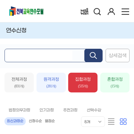
검
로
배움누리터
색
그
인
연수신청
상세검색
핵
심
어
입
전체과정
원격과정
집합과정
혼합과정
력
(831개)
(281개)
(535개)
(15개)
법정의무과정
인기과정
추천과정
선택수강
목
리
카
최신과정순
신청수순
별점순
8개
록
스
드
표
트
형