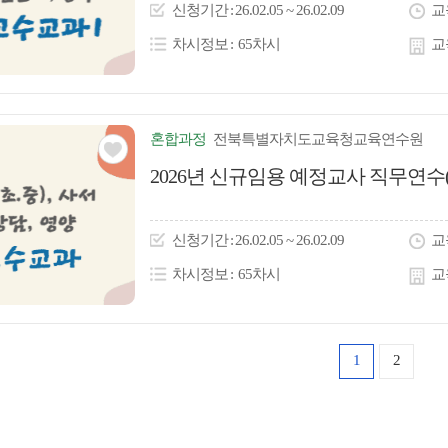
이
신청
기간
26.02.05 ~ 26.02.09
교
콘
차시정보
65차시
교
혼합
과정
전북특별자치도교육청교육연수원
관심
2026년 신규임용 예정교사 직무연수
아
이
신청
기간
26.02.05 ~ 26.02.09
교
콘
차시정보
65차시
교
1
2