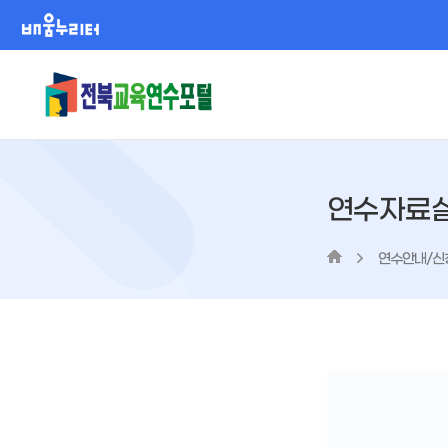
배움누리터
연수자료
연수안내/신