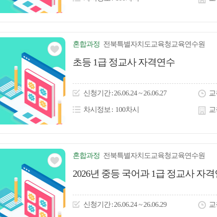
혼합
과정
전북특별자치도교육청교육연수원
관심
초등 1급 정교사 자격연수
아
이
신청
기간
26.06.24 ~ 26.06.27
교
콘
차시정보
100차시
교
혼합
과정
전북특별자치도교육청교육연수원
관심
2026년 중등 국어과 1급 정교사 자
아
이
신청
기간
26.06.24 ~ 26.06.29
교
콘