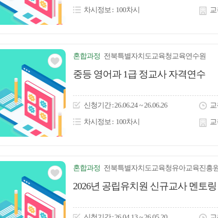
콘
차시정보
100차시
교
혼합
과정
전북특별자치도교육청교육연수원
관심
중등 영어과 1급 정교사 자격연수
아
이
신청
기간
26.06.24 ~ 26.06.26
교
콘
차시정보
100차시
교
혼합
과정
전북특별자치도교육청유아교육진흥
관심
2026년 공립유치원 신규교사 멘토링
아
이
신청
기간
26.04.13 ~ 26.05.20
교