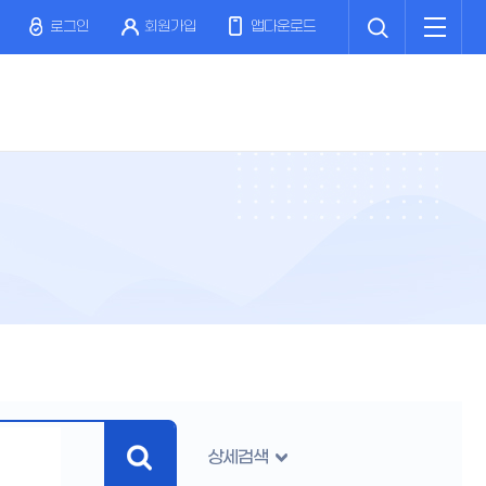
검
전
색
체
로그인
회원가입
앱다운로드
메
뉴
상세검색
검
색