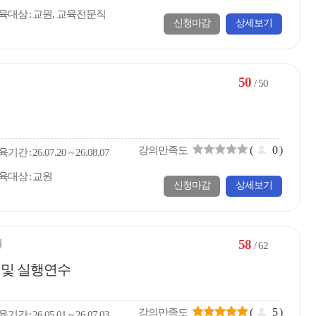
육대상
교원, 교육전문직
신청마감
상세보기
50
/ 50
(
0
)
강의만족도
육
기간
26.07.20 ~ 26.08.07
육대상
교원
신청마감
상세보기
58
원
/ 62
 및 실행연수
(
5
)
강의만족도
육
기간
26.05.01 ~ 26.07.03