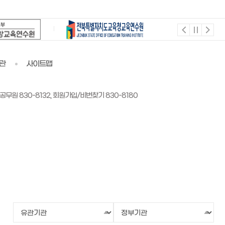
관
사이트맵
공무원 830-8132, 회원가입/비번찾기 830-8180
유
정
관
부