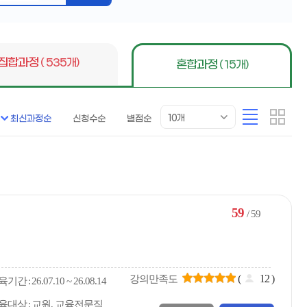
버
튼
집합과정
( 535개)
혼합과정
( 15개)
목
리
카
10개
최신과정순
신청수순
별점순
록
스
드
표
트
형
시
형
개
수
59
/ 59
(
12
)
강의만족도
육
기간
26.07.10 ~ 26.08.14
육대상
교원, 교육전문직