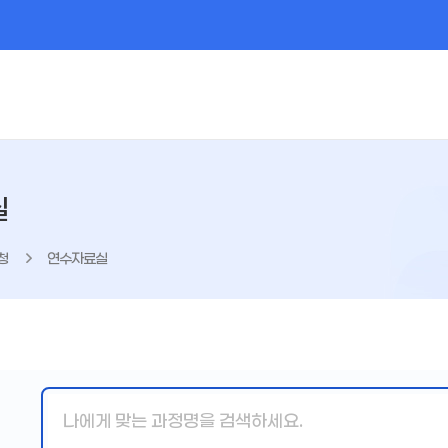
실
청
연수자료실
핵