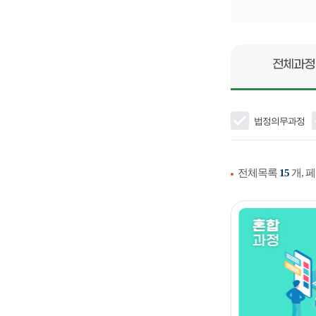
전체과
법정의무과정
전체목록
15
개, 