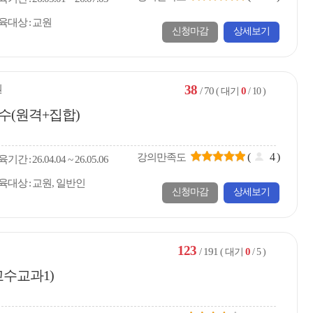
육대상
교원
신청마감
상세보기
38
원
/ 70
0
( 대기
/ 10 )
수(원격+집합)
(
4
)
강의만족도
육
기간
26.04.04 ~ 26.05.06
육대상
교원, 일반인
신청마감
상세보기
123
/ 191
0
( 대기
/ 5 )
수교과1)