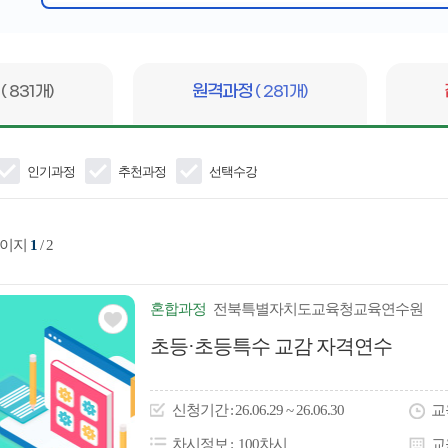
심
어
입
력
정
( 831개)
원격과정
( 281개)
인기과정
추천과정
선택수강
페이지
1
/ 2
혼합
과정
전북특별자치도교육청교육연수원
관심
초등·초등특수 교감 자격연수
아
이
신청
기간
26.06.29 ~ 26.06.30
교
콘
차시정보
100차시
교