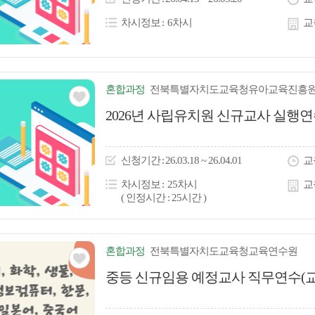
콘
차시정보
6차시
교
혼합
과정
전북특별자치도교육청유아교육진흥
관심
2026년 사립유치원 신규교사 실행연
아
이
신청
기간
26.03.18 ~ 26.04.01
교
콘
차시정보
25차시
교
( 인정시간 : 25시간 )
혼합
과정
전북특별자치도교육청교육연수원
관심
중등 신규임용 예정교사 직무연수(교
아