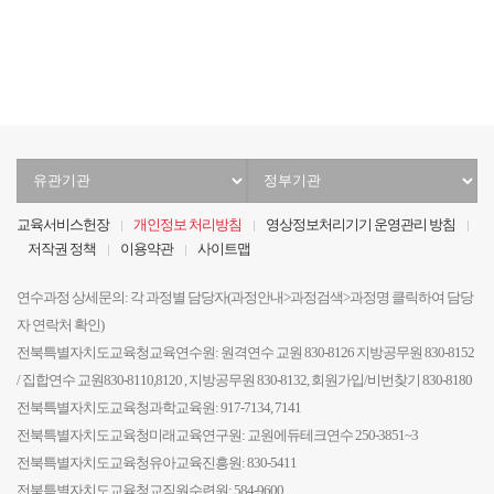
음
전
음
지
막
유
정
관
부
기
기
교육서비스헌장
개인정보 처리방침
영상정보처리기기 운영관리 방침
관
관
저작권 정책
이용약관
사이트맵
선
선
택
택
연수과정 상세문의: 각 과정별 담당자(과정안내>과정검색>과정명 클릭하여 담당
자 연락처 확인)
전북특별자치도교육청교육연수원: 원격연수 교원 830-8126 지방공무원 830-8152
/ 집합연수 교원830-8110,8120 , 지방공무원 830-8132, 회원가입/비번찾기 830-8180
전북특별자치도교육청과학교육원: 917-7134, 7141
전북특별자치도교육청미래교육연구원: 교원에듀테크연수 250-3851~3
전북특별자치도교육청유아교육진흥원: 830-5411
전북특별자치도교육청교직원수련원: 584-9600