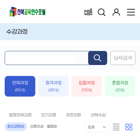
검
로
배움누리터
색
그
인
수강과정
상세검색
핵
심
어
입
전체과정
원격과정
집합과정
혼합과정
력
(831개)
(281개)
(535개)
(15개)
법정의무과정
인기과정
추천과정
선택수강
목
리
카
최신과정순
신청수순
별점순
8개
록
스
드
표
트
형