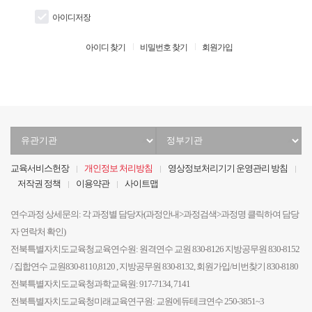
아이디저장
아이디 찾기
비밀번호 찾기
회원가입
유
정
관
부
기
기
교육서비스헌장
개인정보 처리방침
영상정보처리기기 운영관리 방침
관
관
저작권 정책
이용약관
사이트맵
선
선
택
택
연수과정 상세문의: 각 과정별 담당자(과정안내>과정검색>과정명 클릭하여 담당
자 연락처 확인)
전북특별자치도교육청교육연수원: 원격연수 교원 830-8126 지방공무원 830-8152
/ 집합연수 교원830-8110,8120 , 지방공무원 830-8132, 회원가입/비번찾기 830-8180
전북특별자치도교육청과학교육원: 917-7134, 7141
전북특별자치도교육청미래교육연구원: 교원에듀테크연수 250-3851~3