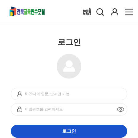
검
로
배움누리터
색
그
인
로그인
아
이
디
비
입
밀
력
번
호
입
로그인
력