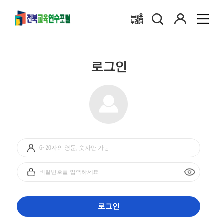
검
로
배움누리터
색
그
인
로그인
아
이
디
비
입
밀
력
번
호
입
로그인
력