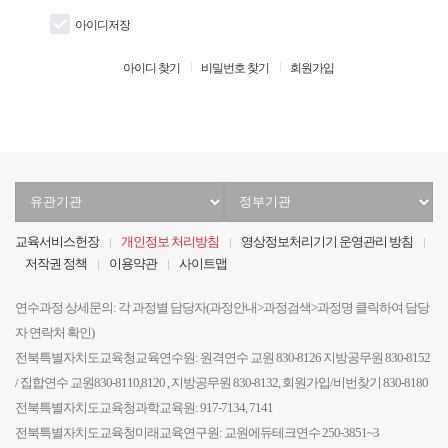
아이디저장
아이디 찾기
비밀번호 찾기
회원가입
유
정
관
부
기
기
교육서비스헌장
개인정보 처리방침
영상정보처리기기 운영관리 방침
관
관
저작권 정책
이용약관
사이트맵
선
선
택
택
연수과정 상세문의: 각 과정별 담당자(과정안내>과정검색>과정명 클릭하여 담당
자 연락처 확인)
전북특별자치도교육청교육연수원: 원격연수 교원 830-8126 지방공무원 830-8152
/ 집합연수 교원830-8110,8120 , 지방공무원 830-8132, 회원가입/비번찾기 830-8180
전북특별자치도교육청과학교육원: 917-7134, 7141
전북특별자치도교육청미래교육연구원: 교원에듀테크연수 250-3851~3